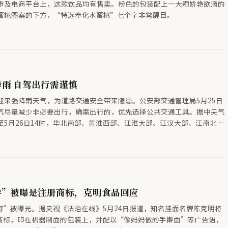
市及电商平台上，这款饮品均有售卖。粉色的包装配上一大颗娇艳欲滴的
蜜桃图案的下方，“特选奉化水蜜桃”七个字非常醒目。
雨 自驾出行需谨慎
迎来强降雨天气，为道路交通安全带来隐患。公安部交通管理局5月25日
气尽量减少非必要出行，确需出行的，优先选择公共交通工具。据中央气
至5月26日14时，华北南部、黄淮西部、江淮大部、江汉大部、江南北部
地部分地区有大到暴雨，其中部分地区有大暴雨、特大暴雨，并伴有短时
风或冰雹等强对流天气。
擀”被曝是注册商标，克明食品回应
标”被曝光。据央视《法治在线》5月24日报道，知名挂面名牌陈克明将
商标，印在机器制面的包装上，并配以“像妈妈做的手擀面”等广告语，