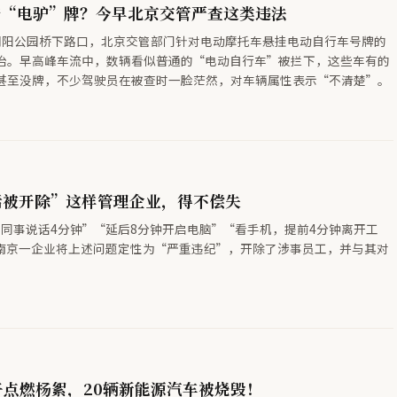
着“电驴”牌？今早北京交管严查这类违法
朝阳公园桥下路口，北京交管部门针对电动摩托车悬挂电动自行车号牌的
治。早高峰车流中，数辆看似普通的“电动自行车”被拦下，这些车有的
甚至没牌，不少驾驶员在被查时一脸茫然，对车辆属性表示“不清楚”。
话被开除”这样管理企业，得不偿失
和同事说话4分钟”“延后8分钟开启电脑”“看手机，提前4分钟离开工
南京一企业将上述问题定性为“严重违纪”，开除了涉事员工，并与其对
子点燃杨絮，20辆新能源汽车被烧毁！