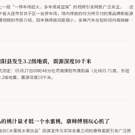
络上一段“一停车场起火，多车烧成空架”的视频引发网民广泛关注。 这
宁省大连市甘井子区一处停车场，场内停放的均为待交付的某品牌新能源
摄视频的市民介绍，因车辆停放间距极小，多辆汽车在短时间内相继被引
一时间拨打119、110报警，消防人员与辖区民警迅速抵达现场，火情很
事故共造成20辆新能源汽车严重受损，部分车辆仅剩焦黑骨架，事故未造
阳县发生3.2级地震，震源深度10千米
测定：05月27日00时46分在河南濮阳市濮阳县（北纬35.71度，东经
生3.2级地震，震源深度10千米。
品的桃汁量才抵一个水蜜桃，康师傅别玩心机了
每日C水蜜桃水果饮品”因其宣传与实际含量之间的悬殊差距引发广泛质