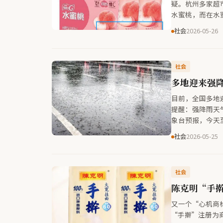
疑。杭州多家超
水蜜桃，而在水
社会
2026-05-26
社会
多地迎来强降
目前，全国多地
提醒：强降雨天
象台预报，今天
及重庆中北部等
社会
2026-05-25
强降水、雷暴大
社会
陈克明“手
又一个“心机商
“手擀”注册为