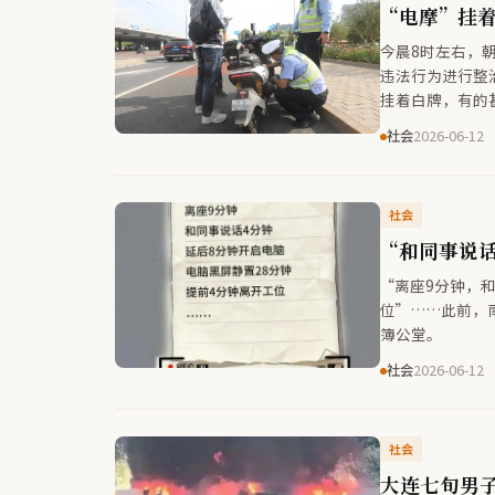
“电摩”挂
今晨8时左右，
违法行为进行整
挂着白牌，有的
社会
2026-06-12
社会
“和同事说
“离座9分钟，
位”……此前，
簿公堂。
社会
2026-06-12
社会
大连七旬男