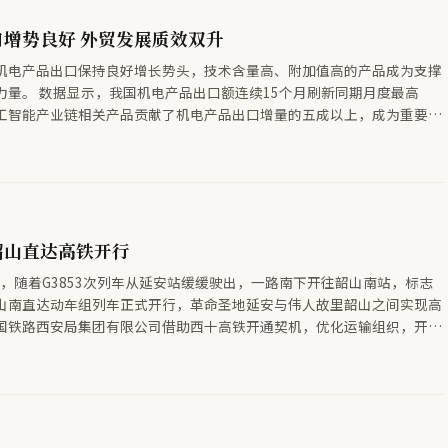
增势良好 外贸发展质效双升
机电产品出口保持良好增长势头，技术含量高、附加值高的产品成为支撑
5个月刷新同期月度最高
工智能产业链相关产品贡献了机电产品出口增量的五成以上，成为重要拉
口额同比增速由去年3月的9.6%提高到今年5月的100.7%。自动数据处
比增速也由1.9%提高到58.2%。 过去烧柴油、靠人工操作的
向电动化、智能化、高端化转型，电动矿卡、电动叉车、工业车辆出口额
。今年前5个月，我国机电产品出口7.58万亿元，占我国出口总值的比重
比提高3.6个百分点。
韶山直达高铁开行
3分，随着G3853次列车从延安站缓缓驶出，一路南下开往韶山南站，标志
山南直达动车组列车正式开行，革命圣地延安与伟人故里韶山之间实现高
国铁路西安局集团有限公司借助西十高铁开通契机，优化运输组织，开行
动车组列车的最新举措，为助力暑期研学游、亲子游、红色游提供全新选