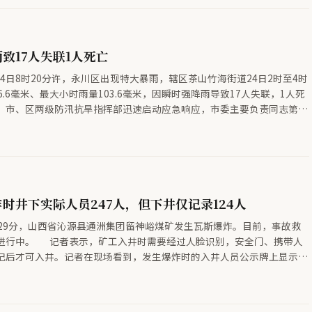
携带袋子下车。期间，未对他人造成影响。
致17人失联1人死亡
至24日8时20分许，永川区出现特大暴雨，辖区茶山竹海街道24日2时至4时
6.6毫米、最大小时雨量103.6毫米，因瞬时强降雨导致17人失联，1人死
，市、区两级防汛抗旱指挥部迅速启动应急响应，市委主要负责同志第一
频调度，市委副书记迅即赶赴现场，目前救援处置工作正在全力开展。
时井下实际人员247人，但下井仅记录124人
时29分，山西省沁源县通洲集团留神峪煤矿发生瓦斯爆炸。目前，事故救
进行中。 记者表示，矿工入井时需要经过人脸识别，安全门、携带人
记后才可入井。记者在现场看到，发生爆炸时的入井人员公示牌上显示，
井。而经过多方核实，井下实际人员为247人，123人在系统中查不到有效