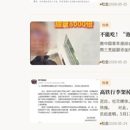
该通知署名为“
社会
2026-05-25
止经营户到新开
派出工作人员了
社会
不能吃！“
据中国青年报综
用三无超甜添加
社会
2026-05-25
社会
高铁行李架
近日，社交媒体
热搜。 对此，
员后查明，5月1
鱼，因袋子封闭
社会
2026-05-24
旅客迅速将鳗鱼