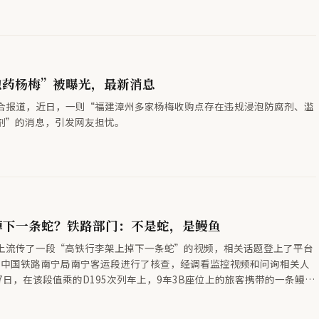
嘉兴海广兴市场经营管理有限公司”。《通知》以单方面宣告的方式，禁
业的邻省另一家市场经营。嘉兴市市场监督管理局表示注意到此事，并已
解处理。
泡药杨梅”被曝光，最新消息
合报道，近日，一则“福建漳州多家杨梅收购点存在违规浸泡防腐剂、滥
剂”的消息，引发网友担忧。
掉下一条蛇？铁路部门：不是蛇，是鳗鱼
上流传了一段“高铁行李架上掉下一条蛇”的视频，相关话题登上了平台
中国铁路南宁局南宁客运段进行了核查，经调看监控视频和问询相关人
7日，在该段值乘的D195次列车上，9车3B座位上的旅客携带的一条鳗
不严，在列车运行至义乌至金华区间时，从袋子中爬出并掉到其身上，该
放回袋中并密封，后将装有鳗鱼的袋子放置在车厢连接处，在列车抵达衡