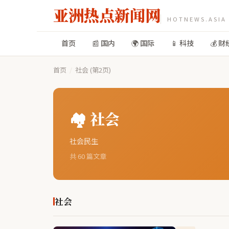
亚洲热点新闻网
HOTNEWS.ASIA
首页
📰 国内
🌍 国际
📱 科技
💰 财
首页
/
社会 (第2页)
🏘️ 社会
社会民生
共 60 篇文章
社会