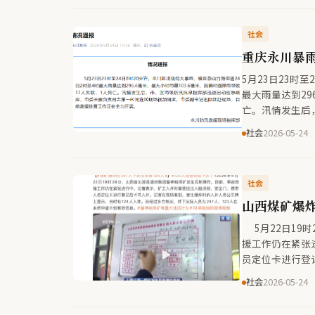
阳站时，该旅客
社会
重庆永川暴雨
5月23日23时
最大雨量达到29
亡。汛情发生后
时间连线现场视
社会
2026-05-24
社会
山西煤矿爆炸
5月22日19
援工作仍在紧张
员定位卡进行登
当时有124人入
社会
2026-05-24
信息。