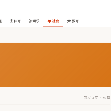
经
⚽ 体育
🎬 娱乐
🏘️ 社会
🎓 教育
第 2/=3 页 · 60 篇