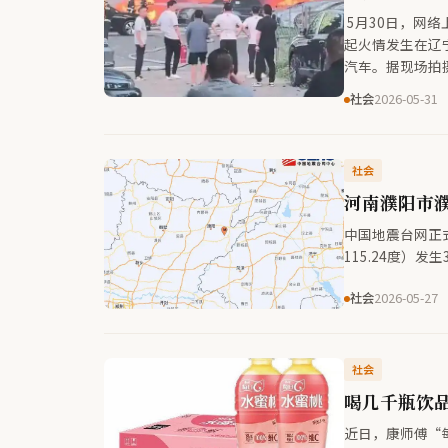
5月30日，网
起火情发生在辽
汽车。据现场拍
燃。现场群众第
社会
2026-05-31
快被扑灭。此次
成人员伤亡。
社会
河南濮阳市濮
中国地震台网正式
115.24度）发
社会
2026-05-27
社会
喝几千瓶饮
近日，康师傅“