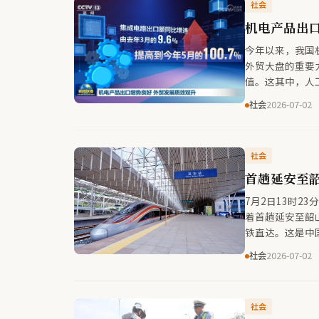
社会
机电产品出口
今年以来，我国
外贸大盘的重要力量。 数据显示，我国机电产品出口额连续1
值。这其中，人
动力。集成电路出
社会
2026-07-02
理设备及其零部件出口额同
工程机械，正在
都出现显著增长
社会
达到63.6%，同
首趟延安至
7月2日13时2
着首趟延安至韶
铁直达。这是中
红色城市间直达
社会
2026-07-02
择。
社会