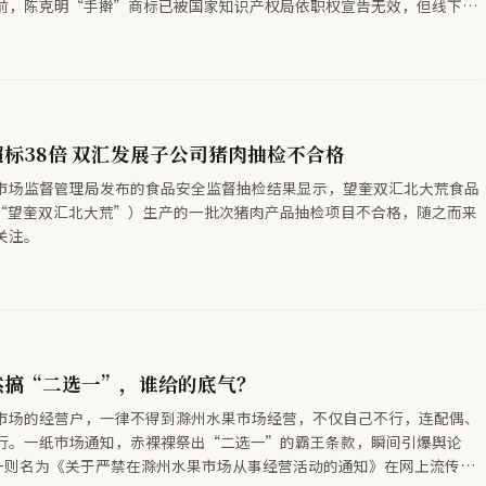
前，陈克明“手擀”商标已被国家知识产权局依职权宣告无效，但线下仍
心机商标”已涉嫌欺诈。
标38倍 双汇发展子公司猪肉抽检不合格
市场监督管理局发布的食品安全监督抽检结果显示，望奎双汇北大荒食品
“望奎双汇北大荒”）生产的一批次猪肉产品抽检项目不合格，随之而来
关注。
然搞“二选一”，谁给的底气？
市场的经营户，一律不得到滁州水果市场经营，不仅自己不行，连配偶、
行。一纸市场通知，赤裸裸祭出“二选一”的霸王条款，瞬间引爆舆论
则名为《关于严禁在滁州水果市场从事经营活动的通知》在网上流传，