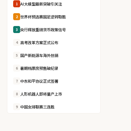
AI大模型最新突破引关注
1
世界杯预选赛国足逆转取胜
2
央行释放重磅货币政策信号
3
高考改革方案正式公布
4
国产新能源车海外热销
5
暑期档票房预售破纪录
6
中东和平协议正式签署
7
人形机器人即将量产上市
8
中国女排联赛三连胜
9