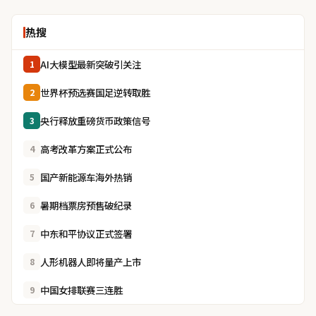
热搜
AI大模型最新突破引关注
1
世界杯预选赛国足逆转取胜
2
央行释放重磅货币政策信号
3
高考改革方案正式公布
4
国产新能源车海外热销
5
暑期档票房预售破纪录
6
中东和平协议正式签署
7
人形机器人即将量产上市
8
中国女排联赛三连胜
9