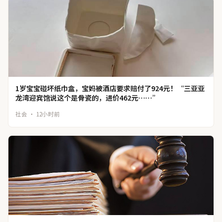
1岁宝宝碰坏纸巾盒，宝妈被酒店要求赔付了924元！“三亚亚
龙湾迎宾馆说这个是骨瓷的，进价462元……”
社会 · 12小时前