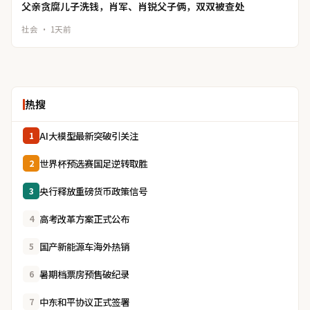
父亲贪腐儿子洗钱，肖军、肖锐父子俩，双双被查处
社会 · 1天前
热搜
AI大模型最新突破引关注
1
世界杯预选赛国足逆转取胜
2
央行释放重磅货币政策信号
3
高考改革方案正式公布
4
国产新能源车海外热销
5
暑期档票房预售破纪录
6
中东和平协议正式签署
7