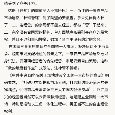
感受到了竞争压力。
这份《通知》的霸道令人匪夷所思：一、浙江的一家农产品
市场居然“长臂管辖”到了隔壁的安徽省，手未免伸得太长
了；二、连经营户的亲属都不能去经营，都被“管”了起来；
三、完全没有合同契约精神，单方面地宣布要剥夺商户的经营
权，并且不退租金和押金，强加了合同里没有约定的义务。
在国家三令五申要建立全国统一大市场，坚决反对不正当竞
争、滥用市场支配地位的背景之下，一家农产品市场居然敢以
身试法，要阻碍经营者的合法经营、市场要素自由流动，这种
“我的地盘我作主”式做法，法律管不管呢？
《中共中央 国务院关于加快建设全国统一大市场的意见》明
确要求，“打破地方保护和市场分割，打通制约经济循环的关
键堵点，促进商品要素资源在更大范围内畅通流动”。浙江嘉
兴的经营者当然可以去安徽滁州经营，这是建立全国统一大市
场，特别是推动长三角一体化过程中，再正当不过的自主经营
权利。