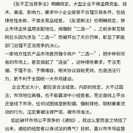
《反不正当竞争法》明确规定，大型企业不得滥用资金、技
术、渠道、影响力，要求中小企业接受不合理交易条件，包括
排他性条款、不准去竞品经营。《反垄断法》也明确规定，禁
止市场主体滥用支配地位，搞强制“二选一”。之前多家互联
网巨头因为涉及“二选一”而被开出了天价罚单，彰显了职能
部门治理不正当竞争的决心。
一家地方性农产品市场居然强令商户“二选一”，把手伸到邻
省的市场上，甚至搞起了“连坐”。这种排他要求，于法无
据、于理不合、于情难容，相关协议自始无效，也是违法行
为，更不利于全国统一大市场建设。
企业无论大小，都应该合法经营。内部的规定，大不过国
法；市场地位再强，也不能霸凌中小经营者。无论是线上平台
还是线下市场，任何试图搞垄断割据、强制排他、限制要素流
动的行为，注定要被法律严惩、被市场淘汰。
如此破坏市场公平竞争的《通知》，就这么堂而皇之地挂了
出来，谁给的经营者以身试法的勇气？目前，嘉兴市市场监督