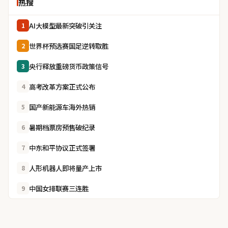
热搜
AI大模型最新突破引关注
1
世界杯预选赛国足逆转取胜
2
央行释放重磅货币政策信号
3
高考改革方案正式公布
4
国产新能源车海外热销
5
暑期档票房预售破纪录
6
中东和平协议正式签署
7
人形机器人即将量产上市
8
中国女排联赛三连胜
9