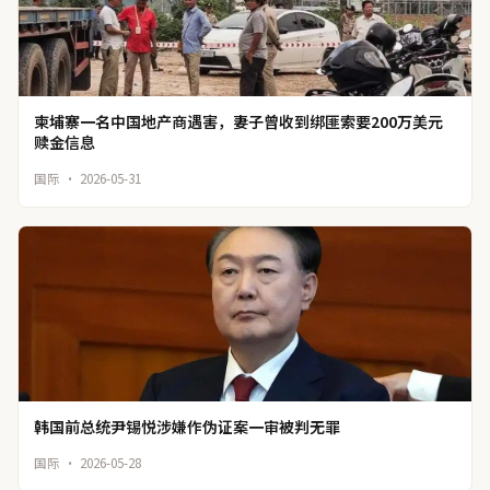
柬埔寨一名中国地产商遇害，妻子曾收到绑匪索要200万美元
赎金信息
国际 · 2026-05-31
韩国前总统尹锡悦涉嫌作伪证案一审被判无罪
国际 · 2026-05-28