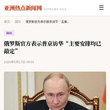
亚洲热点新闻网
☰
HOTNEWS.ASIA
首页
/
国际
/
俄罗斯官方表示普京访华“主要...
国际
俄罗斯官方表示普京访华“主要安排均已
敲定”
2026年5月17日 09:03