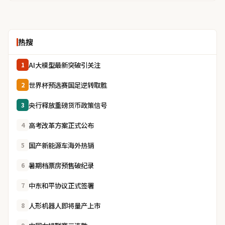
热搜
AI大模型最新突破引关注
1
世界杯预选赛国足逆转取胜
2
央行释放重磅货币政策信号
3
高考改革方案正式公布
4
国产新能源车海外热销
5
暑期档票房预售破纪录
6
中东和平协议正式签署
7
人形机器人即将量产上市
8