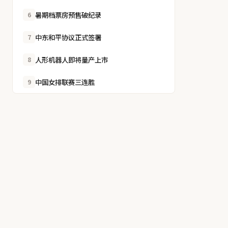
暑期档票房预售破纪录
6
中东和平协议正式签署
7
人形机器人即将量产上市
8
中国女排联赛三连胜
9