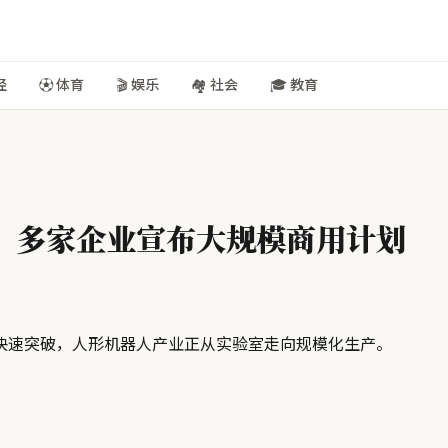
经
⚽ 体育
🎬 娱乐
🏘️ 社会
🎓 教育
，多家企业宣布大规模商用计划
快速突破，人形机器人产业正从实验室走向规模化生产。