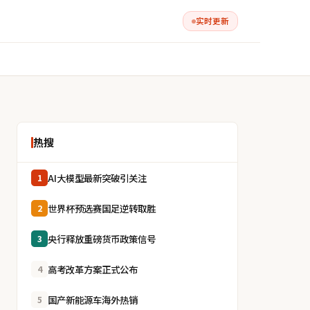
实时更新
热搜
AI大模型最新突破引关注
1
世界杯预选赛国足逆转取胜
2
央行释放重磅货币政策信号
3
高考改革方案正式公布
4
国产新能源车海外热销
5